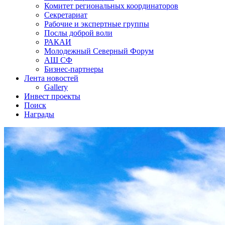
Комитет региональных координаторов
Секретариат
Рабочие и экспертные группы
Послы доброй воли
РАКАИ
Молодежный Северный Форум
АШ СФ
Бизнес-партнеры
Лента новостей
Gallery
Инвест проекты
Поиск
Награды