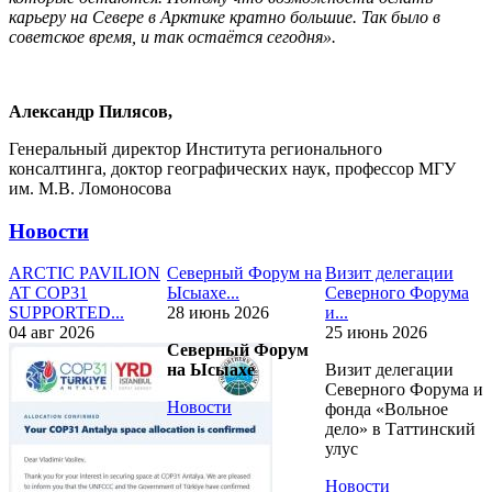
карьеру на Севере в Арктике кратно большие. Так было в
советское время, и так остаётся сегодня».
Александр Пилясов,
Генеральный директор Института регионального
консалтинга, доктор географических наук, профессор МГУ
им. М.В. Ломоносова
Новости
ARCTIC PAVILION
Северный Форум на
Визит делегации
AT COP31
Ысыахе...
Северного Форума
SUPPORTED...
28 июнь 2026
и...
04 авг 2026
25 июнь 2026
Северный Форум
на Ысыахе
Визит делегации
Северного Форума и
Новости
фонда «Вольное
дело» в Таттинский
улус
Новости