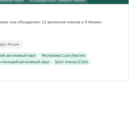
еверный Форум
Ассоциация школ Северного Форума
емя она объединяет 12 регионов-членов и 9 бизнес-
руг, Россия
ий автономный округ
Республика Саха (Якутия)
-Ненецкий автономный округ
Штат Аляска (США)