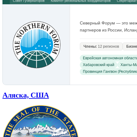
Совет Губернаторов
Комитет региональных координаторов
Секретариат
Северный Форум — это межд
партнеров из России, Исла
Члены:
12 регионов
Бизне
Еврейская автономная област
Хабаровский край
Ханты-Ма
Провинция Гангвон (Республик
Аляска, США