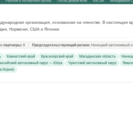
Рабочие и экспертные группы
Послы доброй воли
RACAR
Молодежный С
ународная организация, основанная на членстве. В настоящее вр
ндии, Норвегии, США и Японии.
с-партнеры:
9
Председательствующий регион:
Ненецкий автономный ок
ь
Камчатский край
Красноярский край
Магаданская область
Ненецк
нсийский автономный округ — Югра
Чукотский автономный округ
Ямало
а Корея)