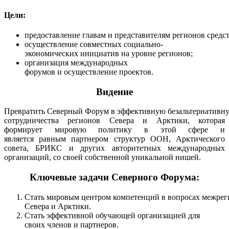
Цели:
предоставление
главам
и
представителям
регионов
средс
осуществление
совместных
социально-
экономических
инициатив на
уровне
регионов;
организация
международных
форумов
и
осуществление
проектов.
Видение
Превратить
Северный
Форум
в
эффективную
безальтернативн
сотрудничества регионов Севера и Арктики,
которая
формирует мировую политику в этой сфере и
является
равным партнером
структур ООН,
Арктического
совета,
БРИКС
и
других авторитетных международных
организаций, со своей
собственной уникальной нишей.
Ключевые задачи Северного Форума:
Стать
мировым
центром
компетенций
в
вопросах
межрег
Севера и Арктики.
Стать эффективной обучающей организацией для
своих
членов и партнеров.