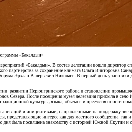
программы «Бакалдын»
мероприятий «Бакалдын». В состав делегации вошли директор с
кого партнерства за сохранение климата Ольга Викторовна Сан
орума Эрхаан Валерьевич Николаев. В первый день участники 
тии, развитии Нерюнгринского района и становлении промышле
ов Севера. После посещения музея делегация прибыла в село Ие
традиционной культуры, языка, обычаев и преемственности пок
организаций и инициативами, направленными на поддержку эвен
сы, представляющие интерес как для местного сообщества, так и
о дня была посвящена знакомству с историей Южной Якутии и 