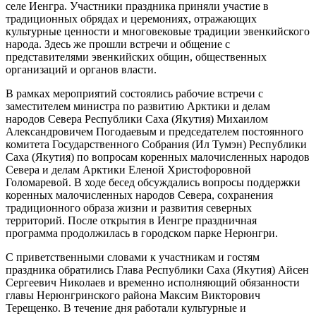
селе Иенгра. Участники праздника приняли участие в
традиционных обрядах и церемониях, отражающих
культурные ценности и многовековые традиции эвенкийского
народа. Здесь же прошли встречи и общение с
представителями эвенкийских общин, общественных
организаций и органов власти.
В рамках мероприятий состоялись рабочие встречи с
заместителем министра по развитию Арктики и делам
народов Севера Республики Саха (Якутия) Михаилом
Александровичем Погодаевым и председателем постоянного
комитета Государственного Собрания (Ил Тумэн) Республики
Саха (Якутия) по вопросам коренных малочисленных народов
Севера и делам Арктики Еленой Христофоровной
Голомаревой. В ходе бесед обсуждались вопросы поддержки
коренных малочисленных народов Севера, сохранения
традиционного образа жизни и развития северных
территорий. После открытия в Иенгре праздничная
программа продолжилась в городском парке Нерюнгри.
С приветственными словами к участникам и гостям
праздника обратились Глава Республики Саха (Якутия) Айсен
Сергеевич Николаев и временно исполняющий обязанности
главы Нерюнгринского района Максим Викторович
Терещенко. В течение дня работали культурные и