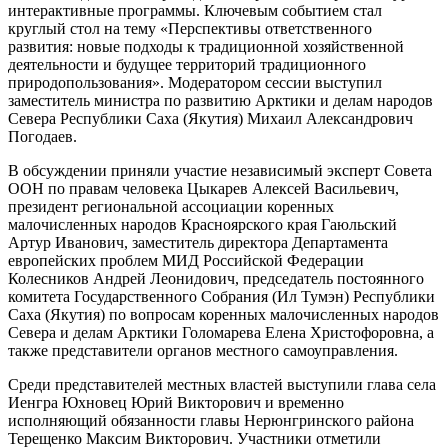
интерактивные программы. Ключевым событием стал
круглый стол на тему «Перспективы ответственного
развития: новые подходы к традиционной хозяйственной
деятельности и будущее территорий традиционного
природопользования». Модератором сессии выступил
заместитель министра по развитию Арктики и делам народов
Севера Республики Саха (Якутия) Михаил Александрович
Погодаев.
В обсуждении приняли участие независимый эксперт Совета
ООН по правам человека Цыкарев Алексей Васильевич,
президент региональной ассоциации коренных
малочисленных народов Красноярского края Гаюльский
Артур Иванович, заместитель директора Департамента
европейских проблем МИД Российской Федерации
Колесников Андрей Леонидович, председатель постоянного
комитета Государственного Собрания (Ил Тумэн) Республики
Саха (Якутия) по вопросам коренных малочисленных народов
Севера и делам Арктики Голомарева Елена Христофоровна, а
также представители органов местного самоуправления.
Среди представителей местных властей выступили глава села
Иенгра Юхновец Юрий Викторович и временно
исполняющий обязанности главы Нерюнгринского района
Терещенко Максим Викторович. Участники отметили