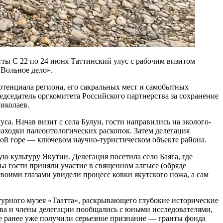
тты С 22 по 24 июня Таттинский улус с рабочим визитом
«Вольное дело».
отенциала региона, его сакральных мест и самобытных
дседатель оргкомитета Российского партнерства за сохранение
иколаев.
. Начав визит с села Булун, гости направились на эколого-
аходки палеонтологических раскопок. Затем делегация
ой горе — ключевом научно-туристическом объекте района.
ю культуру Якутии. Делегация посетила село Баяга, где
а гости приняли участие в священном алгысе (обряде
воими глазами увидели процесс ковки якутского ножа, а сам
турного музея «Таатта», раскрывающего глубокие исторические
рова и члены делегации пообщались с юными исследователями,
е ранее уже получили серьезное признание — гранты фонда