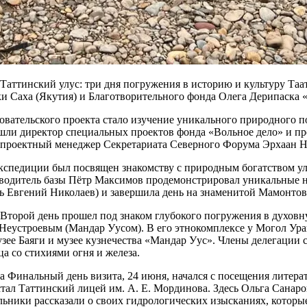
Таттинский улус: три дня погружения в историю и культуру Таа
и Саха (Якутия) и Благотворительного фонда Олега Дерипаска 
овательского проекта стало изучение уникального природного п
шли директор специальных проектов фонда «Вольное дело» и пре
е проектный менеджер Секретариата Северного Форума Эрхаан Н
педиции был посвящен знакомству с природным богатством улуса
оводитель базы Пётр Максимов продемонстрировал уникальные н
ь Евгений Николаев) и завершила день на знаменитой Мамонтов
 Второй день прошел под знаком глубокого погружения в духовну
еустроевым (Мандар Уусом). В его этнокомплексе у Могол Ураь
ее Баяги и музее кузнечества «Мандар Уус». Члены делегации с
а со стихиями огня и железа.
а Финальный день визита, 24 июня, начался с посещения литера
 стал Таттинский лицей им. А. Е. Мординова. Здесь Ольга Сана
ьники рассказали о своих гидрологических изысканиях, которы