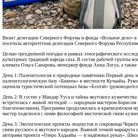
Визит делегации Северного Форума и фонда «Вольное дело» в 
посетила авторитетная делегация Северного Форума Республик
Целью трехдневной поездки в рамках этнографического исслед
культурных традиций народа саха. В состав рабочей группы во
климата Ольга Санарова, менеджер фонда Анна Логуа, а такж
День 1: Палеонтология и природные памятники Первый день экс
палеонтологическую базу «Бивень» в местности Кучаайы. Рук
оценила туристический потенциал базы «Бээлэй» (руководител
День 2: В гостях у Мандар Ууса и тайны якутского кузнечества
встретилась с живой легендой — народным мастером Борисом Н
благопожелания). Программа продолжилась в краеведческом муз
мастер поделился с ними философией мистической связи кузнец
День 3: Экологические проекты лицеистов и сокровища Черкёх
связи русского и якутского народов. Важной точкой маршрута
авторами проекта «Озеро Хадаайы — в надёжных руках». Школ