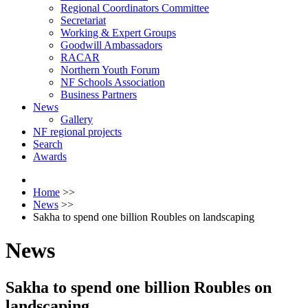
Regional Coordinators Committee
Secretariat
Working & Expert Groups
Goodwill Ambassadors
RACAR
Northern Youth Forum
NF Schools Association
Business Partners
News
Gallery
NF regional projects
Search
Awards
Home
>>
News
>>
Sakha to spend one billion Roubles on landscaping
News
Sakha to spend one billion Roubles on
landscaping